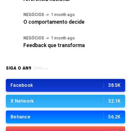
NEGÓCIOS
1 month ago
O comportamento decide
NEGÓCIOS
1 month ago
Feedback que transforma
SIGA O AN9
Facebook
38.5K
X Network
32.1K
Behance
56.2K