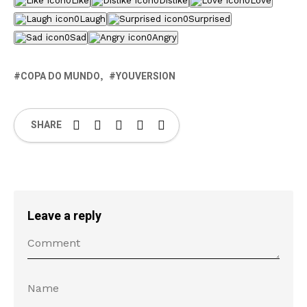
0
Like
0
Dislike
0
Love
0
Laugh
0
Surprised
0
Sad
0
Angry
COPA DO MUNDO
YOUVERSION
SHARE
Leave a reply