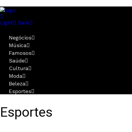
Light
Dark
Negócios
Música
Famosos
Saúde
Cultura
Moda
Beleza
Esportes
Esportes