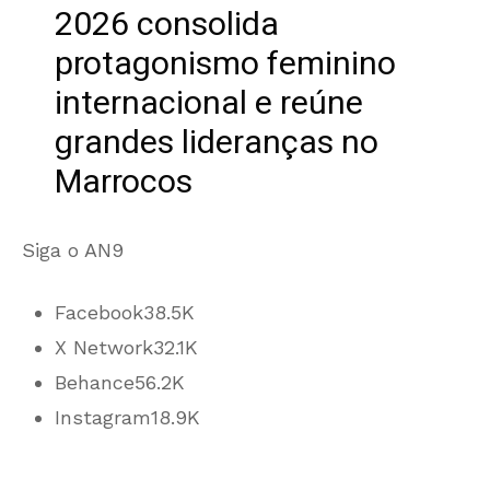
2026 consolida
protagonismo feminino
internacional e reúne
grandes lideranças no
Marrocos
Siga o AN9
Facebook
38.5K
X Network
32.1K
Behance
56.2K
Instagram
18.9K