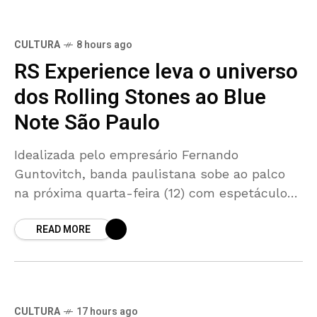
CULTURA
8 hours ago
RS Experience leva o universo
dos Rolling Stones ao Blue
Note São Paulo
Idealizada pelo empresário Fernando
Guntovitch, banda paulistana sobe ao palco
na próxima quarta-feira (12) com espetáculo
que recria a energia dos maiores shows da
READ MORE
história do rock A contagem regressiva
CULTURA
17 hours ago