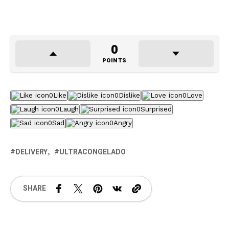
0
POINTS
0
Like
0
Dislike
0
Love
0
Laugh
0
Surprised
0
Sad
0
Angry
DELIVERY
ULTRACONGELADO
SHARE