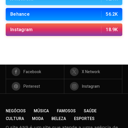
Behance
56.2K
Instagram
18.9K
Facebook
X Network
Pinterest
Instagram
NEGÓCIOS
MÚSICA
FAMOSOS
SAÚDE
CULTURA
MODA
BELEZA
ESPORTES
O site AN9 é um site que atende a uma agência de