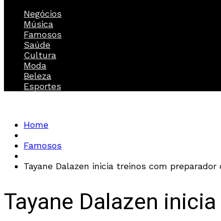
Negócios
Música
Famosos
Saúde
Cultura
Moda
Beleza
Esportes
Home
Famosos
Tayane Dalazen inicia treinos com preparador d
Tayane Dalazen inicia