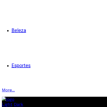
Beleza
Esportes
More...
Light
Dark