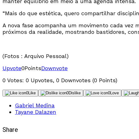
manter equilíbrio em meio a uma agenda intensa.
“Mais do que estética, quero compartilhar disciplin
A nova fase acompanha um movimento cada vez mai
próximos da realidade, mostrando bastidores, cons
(Fotos : Arquivo Pessoal)
Upvote
0
Points
Downvote
0 Votes: 0 Upvotes, 0 Downvotes (0 Points)
0
Like
0
Dislike
0
Love
Gabriel Medina
Tayane Dalazen
Share