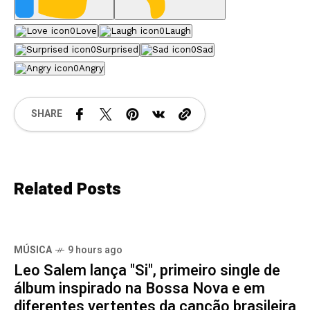
0
Love
0
Laugh
0
Surprised
0
Sad
0
Angry
SHARE
Related Posts
MÚSICA
9 hours ago
Leo Salem lança "Si", primeiro single de
álbum inspirado na Bossa Nova e em
diferentes vertentes da canção brasileira