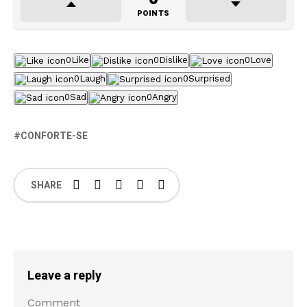
POINTS
0
Like
0
Dislike
0
Love
0
Laugh
0
Surprised
0
Sad
0
Angry
CONFORTE-SE
SHARE
Leave a reply