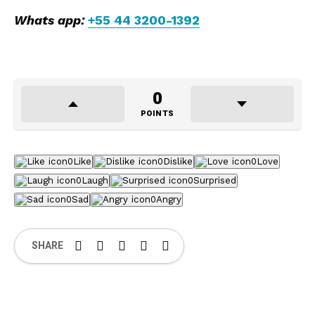
Whats app:
+55 44 3200-1392
0
POINTS
0
Like
0
Dislike
0
Love
0
Laugh
0
Surprised
0
Sad
0
Angry
SHARE