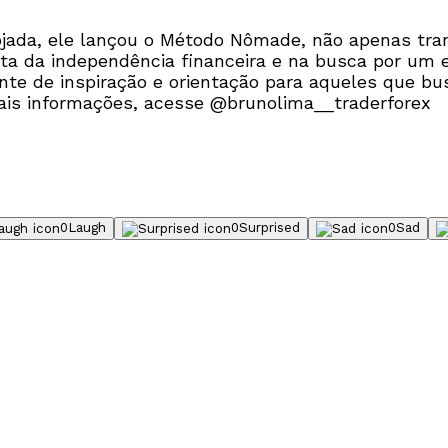
jada, ele lançou o Método Nômade, não apenas tra
a da independência financeira e na busca por um esti
nte de inspiração e orientação para aqueles que b
ais informações, acesse @brunolima__traderforex
0
Laugh
0
Surprised
0
Sad