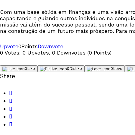
Com uma base sólida em finanças e uma visão arro
capacitando e guiando outros indivíduos na conquist
missão vai além do sucesso pessoal, sendo uma fo
na construção de um futuro mais próspero. Para m
Upvote
0
Points
Downvote
0 Votes: 0 Upvotes, 0 Downvotes (0 Points)
0
Like
0
Dislike
0
Love
Share