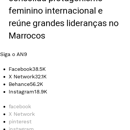
feminino internacional e
reúne grandes lideranças no
Marrocos
Siga o AN9
Facebook
38.5K
X Network
32.1K
Behance
56.2K
Instagram
18.9K
facebook
X Network
pinterest
instagram