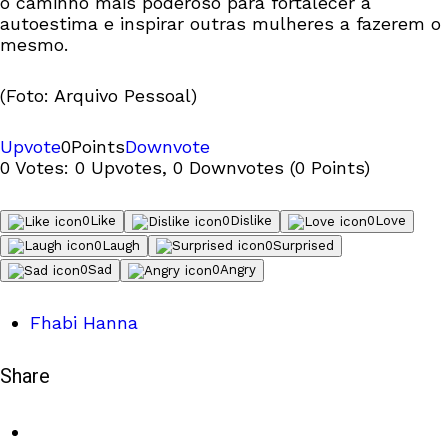
o caminho mais poderoso para fortalecer a
autoestima e inspirar outras mulheres a fazerem o
mesmo.
(Foto: Arquivo Pessoal)
Upvote
0
Points
Downvote
0 Votes: 0 Upvotes, 0 Downvotes (0 Points)
0
Like
0
Dislike
0
Love
0
Laugh
0
Surprised
0
Sad
0
Angry
Fhabi Hanna
Share