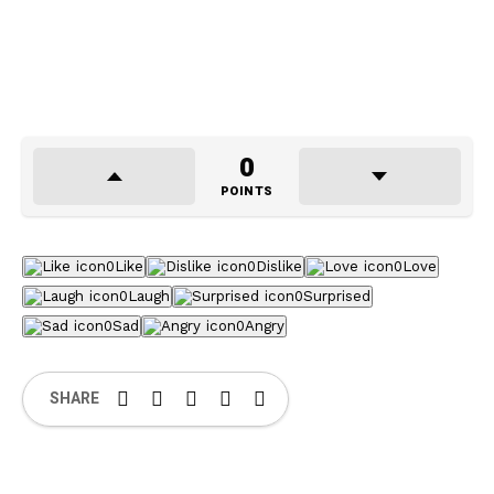
0
POINTS
0
Like
0
Dislike
0
Love
0
Laugh
0
Surprised
0
Sad
0
Angry
SHARE