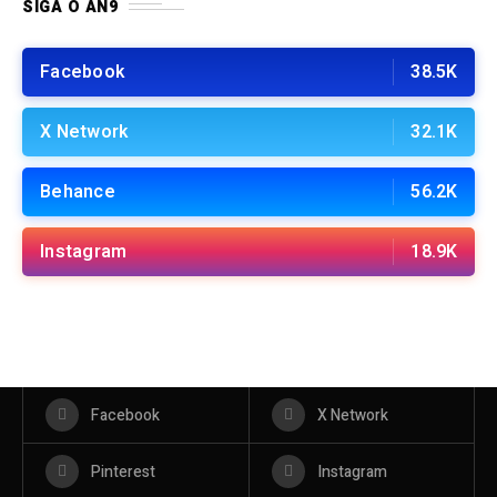
SIGA O AN9
Facebook
38.5K
X Network
32.1K
Behance
56.2K
Instagram
18.9K
Facebook
X Network
Pinterest
Instagram