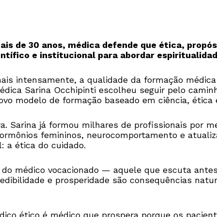
mais de 30 anos, médica defende que ética, propó
tífico e institucional para abordar espiritualida
mais intensamente, a qualidade da formação médica 
édica Sarina Occhipinti escolheu seguir pelo cami
ovo modelo de formação baseado em ciência, ética e
. Sarina já formou milhares de profissionais por m
ormônios femininos, neurocomportamento e atualiz
l: a ética do cuidado.
e do médico vocacionado — aquele que escuta antes 
edibilidade e prosperidade são consequências natu
dico ético é médico que prospera porque os pacient