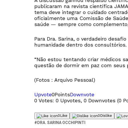
A discussão ganhou respaldo científi
publicaram na revista científica JAMA
tema deve integrar o cuidado centrad
oficialmente uma Comissão de Saúde e
saúde — sempre como complemento, j
Para Dra. Sarina, o verdadeiro desaf
humanidade dentro dos consultórios.
“Não estou tentando criar médicos s
questão de dormir em paz com seus pri
(Fotos : Arquivo Pessoal)
Upvote
0
Points
Downvote
0 Votes: 0 Upvotes, 0 Downvotes (0 Po
0
Like
0
Dislike
DRA. SARINA OCCHIPINTI