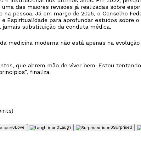
co e institucional nos últimos anos. Em 2022, pesqu
 uma das maiores revisões já realizadas sobre espir
o na pessoa. Já em março de 2025, o Conselho Fede
 Espiritualidade para aprofundar estudos sobre o i
amais substituição da conduta médica.
io da medicina moderna não está apenas na evolução 
antos, que abrem mão de viver bem. Estou tentando
ncípios”, finaliza.
ints)
0
Love
0
Laugh
0
Surprised