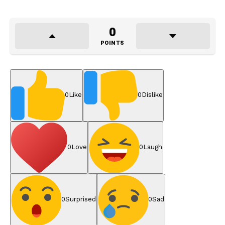
0
POINTS
0
Like
0
Dislike
0
Love
0
Laugh
0
Surprised
0
Sad