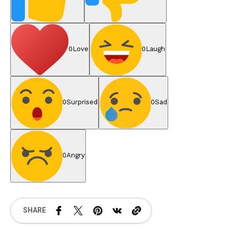
0
Love
0
Laugh
0
Surprised
0
Sad
0
Angry
SHARE