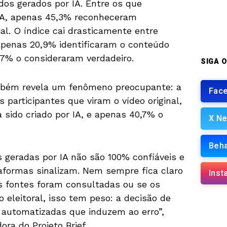
dos gerados por IA. Entre os que
 IA, apenas 45,3% reconheceram
al. O índice cai drasticamente entre
apenas 20,9% identificaram o conteúdo
7% o consideraram verdadeiro.
SIGA O
mbém revela um fenômeno preocupante: a
Fac
 participantes que viram o vídeo original,
 sido criado por IA, e apenas 40,7% o
X Ne
Beh
 geradas por IA não são 100% confiáveis e
taformas sinalizam. Nem sempre fica claro
Inst
is fontes foram consultadas ou se os
 eleitoral, isso tem peso: a decisão de
 automatizadas que induzem ao erro”,
ra do Projeto Brief.