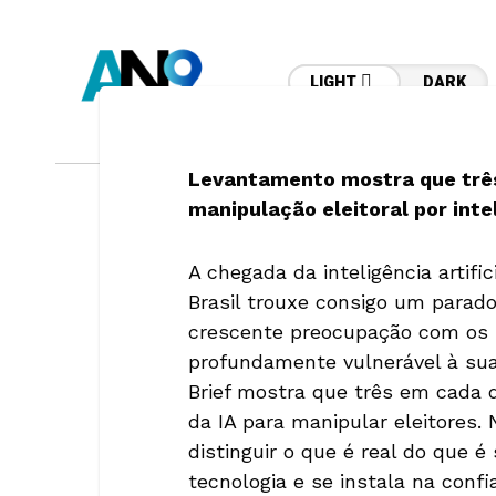
LIGHT
DARK
Levantamento mostra que três
manipulação eleitoral por intel
62,9% DAS PESSOAS CONSIDERAM CONSU
62,9% das pes
A chegada da inteligência artifi
Brasil trouxe consigo um parad
se informar so
crescente preocupação com os r
profundamente vulnerável à sua 
e
Brief mostra que três em cada 
da IA para manipular eleitores.
distinguir o que é real do que é
tecnologia e se instala na conf