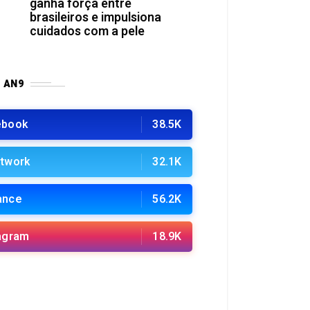
ganha força entre
brasileiros e impulsiona
cuidados com a pele
 AN9
ebook
38.5K
twork
32.1K
ance
56.2K
agram
18.9K