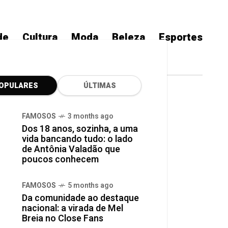
de
Cultura
Moda
Beleza
Esportes
OPULARES
ÚLTIMAS
ÕES, APONTA ESTUDO DO PROJETO BRIEF
FAMOSOS
3 months ago
sultar IA para
Dos 18 anos, sozinha, a uma
vida bancando tudo: o lado
de Antônia Valadão que
leições, aponta
poucos conhecem
ef
FAMOSOS
5 months ago
Da comunidade ao destaque
nacional: a virada de Mel
Breia no Close Fans