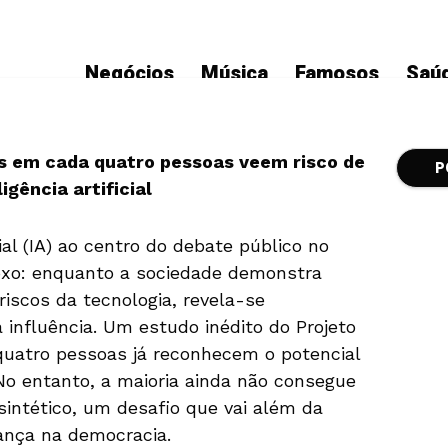
Negócios
Música
Famosos
Saú
 em cada quatro pessoas veem risco de
P
igência artificial
HOME
TECNOLOGIA
LTAR IA PARA SE INFORMAR SOBRE CANDIDATOS NAS ELEIÇ
soas consideram con
cial (IA) ao centro do debate público no
oxo: enquanto a sociedade demonstra
bre candidatos nas e
iscos da tecnologia, revela-se
influência. Um estudo inédito do Projeto
studo do Projeto Bri
quatro pessoas já reconhecem o potencial
 No entanto, a maioria ainda não consegue
 sintético, um desafio que vai além da
TECNOLOGIA
2 months ago
54 Views
iança na democracia.