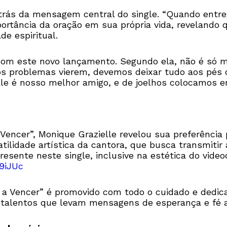
 trás da mensagem central do single. “Quando entr
mportância da oração em sua própria vida, revelando
e espiritual.
 com este novo lançamento. Segundo ela, não é só 
s problemas vierem, devemos deixar tudo aos pés d
Ele é nosso melhor amigo, e de joelhos colocamos 
 Vencer”, Monique Grazielle revelou sua preferênci
satilidade artística da cantora, que busca transmiti
esente neste single, inclusive na estética do video
9iJUc
i a Vencer” é promovido com todo o cuidado e dedic
talentos que levam mensagens de esperança e fé a