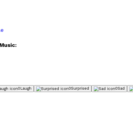
le
Music:
0
Laugh
0
Surprised
0
Sad