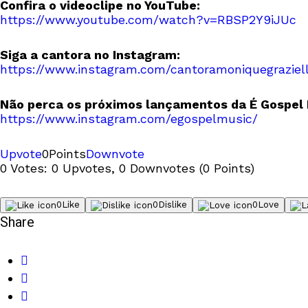
Confira o videoclipe no YouTube:
https://www.youtube.com/watch?v=RBSP2Y9iJUc
Siga a cantora no Instagram:
https://www.instagram.com/cantoramoniquegraziel
Não perca os próximos lançamentos da É Gospel 
https://www.instagram.com/egospelmusic/
Upvote
0
Points
Downvote
0 Votes: 0 Upvotes, 0 Downvotes (0 Points)
0
Like
0
Dislike
0
Love
Share